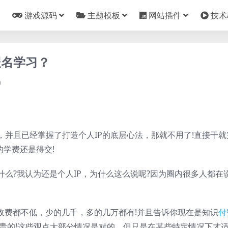
游戏源码
主题模板
网站插件
技术
报名学习？
0
并且已经掌握了打造个人IP的底层心法，那就不用了!直接干就
的学费还是得交!
么?我认为还是个人IP，为什么这么说呢?因为圈内很多人都在
收费都不低，少的几千，多的几万都有!并且告诉你现在是知识
付
最贵的!这些观点大部分情况是对的，但只是在某些特定情况下才