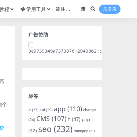
教程
常用工具
登录
广告赞助
完
标签
说个
app
(110)
api
(29)
chatgpt
ai
(23)
CMS
(107)
h
(47)
php
(24)
seo
(232)
费
(42)
thinkphp
(21)
适