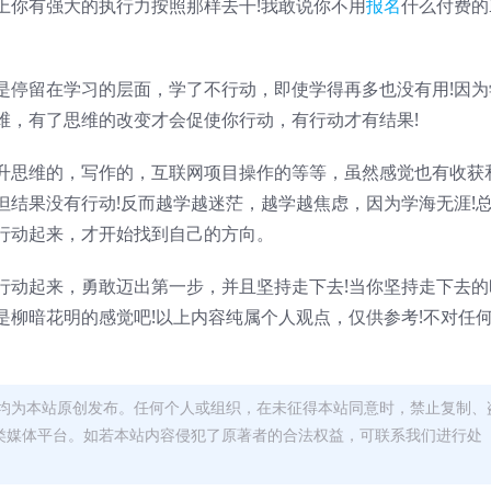
上你有强大的执行力按照那样去干!我敢说你不用
报名
什么付费的I
是停留在学习的层面，学了不行动，即使学得再多也没有用!因为
维，有了思维的改变才会促使你行动，有行动才有结果!
升思维的，写作的，互联网项目操作的等等，虽然感觉也有收获
但结果没有行动!反而越学越迷茫，越学越焦虑，因为学海无涯!
行动起来，才开始找到自己的方向。
行动起来，勇敢迈出第一步，并且坚持走下去!当你坚持走下去的
是柳暗花明的感觉吧!以上内容纯属个人观点，仅供参考!不对任
均为本站原创发布。任何个人或组织，在未征得本站同意时，禁止复制、
类媒体平台。如若本站内容侵犯了原著者的合法权益，可联系我们进行处