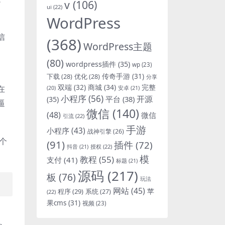
v
(106)
ui
(22)
WordPress
信
(368)
WordPress主题
(80)
wordpress插件
(35)
wp
(23)
下载
(28)
优化
(28)
传奇手游
(31)
分享
双端
(32)
商城
(34)
完整
在
安卓
(21)
(20)
小程序
(56)
开源
平台
(38)
(35)
逼
微信
(140)
(48)
微信
引流
(22)
手游
小程序
(43)
战神引擎
(26)
个
(91)
插件
(72)
抖音
(21)
授权
(22)
模
教程
(55)
支付
(41)
标题
(21)
源码
(217)
板
(76)
玩法
网站
(45)
程序
(29)
苹
系统
(27)
(22)
果cms
(31)
视频
(23)