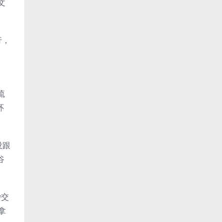
文
行，
流
环
没跟
谷
杂交
拿