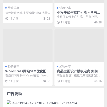
经验分享
经验分享
小程序如何推广引流 – 所有小
替代软件名称 主要功能 优势 劣势
程序运营者的核心痛点
百度地图 导航、定位、地图浏览、
小程序如何推广引流 – 所有小程序
11 月前
23
生活服务 覆...
运营者的核心痛点 小程序推广引流
11 月前
28
痛...
经验分享
经验分享
WordPress网站SEO优化配置
商品主图设计模板电商 如何优
及常见问题排查
化商品主图设计模板以提升点
在当前网站制作和seo领域，Word
商品主图设计模板电商 基础配置与
击率
Press作为主流CMS平台，其SEO优
规范 在电商平台中，商品主图是影
11 月前
38
11 月前
16
化配...
响用户点击率的关...
广告赞助