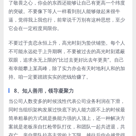
了敬畏之心，你会的东西还能够让自己有更高一个纬度
的突破。不要像下等人一样看到别人能够做起来很牛
逼，觉得我上我也行，前辈说千万别有这种思想，至少
它会在一定程度局限你。
不要过于贪恋永恒上升，高光时刻为蛰伏铺垫。每个人
不可能永远处于上升期啊，不要被过去的高光时刻遮蔽
双眼，追求永无上限的“比过去更好比去年更美”。自己
有幸能攀上某高峰，除了实力亦会有天时地利人和的加
持。咱一定要踏踏实实的把钱给赚了。
8、知人善用，领导凝聚力
当公司人数变多的时候浅性代表公司业务利润在下滑，
同时当组织架构发展过快底下的人能力跟不上的时候最
简单粗暴的方式就是换能力强的人顶上，还一种解决方
案就是老板亲自扛枪带队打仗，和团队一起共进退，共
存亡，亲自带队拉高主管的上下限，越往后你会越觉得