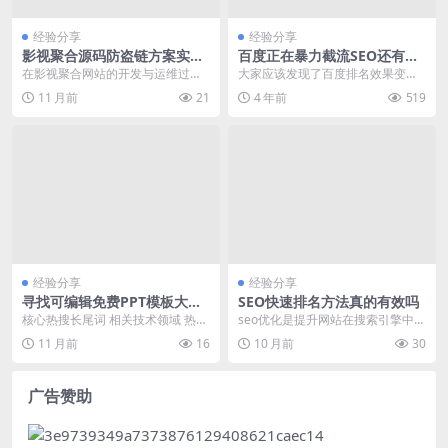
经验分享
经验分享
影视聚合源码防盗链方案实现
百度正在暴力截流SEO还有用
与配置详解
吗
在影视聚合网站的开发与运维过程
大家应该发现了百度排名效果变得
中，防盗链是一个至关重要的环
越来越差，取而代之的是百度系的
11 月前
21
4 年前
519
节。它能够有效防止视频...
产品，这正是平台暴力...
经验分享
经验分享
寻找可编辑免费PPT模板大全
SEO快速排名方法真的有效吗
可编辑免费网站推荐
核心热搜长尾词 相关技术领域 热度
seo优化是提升网站在搜索引擎中可
来源 PPT模板大全可编辑免费 网站
见性的关键手段。在众多SEO策略
11 月前
16
10 月前
30
制作、软件...
中，“快速排名...
广告赞助