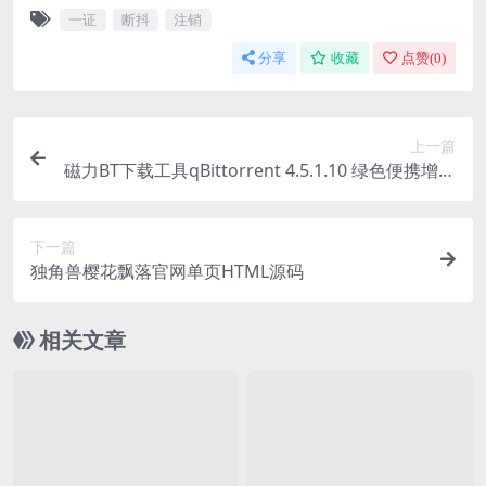
一证
断抖
注销
分享
收藏
点赞(
0
)
上一篇
磁力BT下载工具qBittorrent 4.5.1.10 绿色便携增强
版
下一篇
独角兽樱花飘落官网单页HTML源码
相关文章