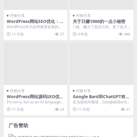
经验分享
经验分享
WordPress网站SEO优化：如
关于日赚1000的一点小秘密
何提升百度搜索排名的实战指
WordPress作为全球最受欢迎的内
1.钱，赚少了是自己的，多了是大
南
容管理系统（CMS），其seo优化
家的，再多就是国家的。我说这个
11 月前
27
4 年前
446
能力备受...
没别的意思，就是希...
经验分享
经验分享
WordPress网站源码SEO优化
Google Bard和ChatGPT有什
技巧与实战应用
么区别
I’m sorry, but as an AI language
在当前的AI领域，Google的Bard和
m...
OpenAI的ChatGPT都是备受关...
11 月前
24
11 月前
21
广告赞助