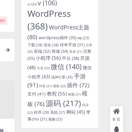
v
(106)
ui
(22)
WordPress
(
0
)
(368)
WordPress主题
(80)
wordpress插件
(35)
wp
(23)
下载
(28)
优化
(28)
传奇手游
(31)
分享
双端
(32)
商城
(34)
完整
安卓
(21)
(20)
小程序
(56)
开源
平台
(38)
(35)
微信
(140)
(48)
微信
引流
(22)
手游
小程序
(43)
战神引擎
(26)
(91)
插件
(72)
抖音
(21)
授权
(22)
模
教程
(55)
支付
(41)
标题
(21)
源码
(217)
板
(76)
玩法
网站
(45)
程序
(29)
苹
系统
(27)
(22)
果cms
(31)
首页
视频
(23)
版并