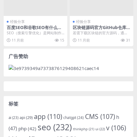
经验分享
经验分享
百度SEO和谷歌SEO有什么区
区块链源码官方GitHub仓库
别
地址如何下载
SEO（搜索引擎优化）是网站制作
若需下载区块链的官方源码，通常
和程序开发中的重要领域，不同的
应访问其官方指定的GitHub仓库地
11 月前
15
11 月前
31
搜索引擎有不同的优...
址。以比特币为...
广告赞助
标签
app
(110)
CMS
(107)
h
api
(29)
chatgpt
(24)
ai
(23)
seo
(232)
v
(106)
(47)
php
(42)
thinkphp
(21)
ui
(22)