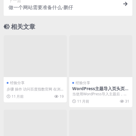
下一篇
做一个网站需要准备什么-鹏仔
相关文章
经验分享
经验分享
WordPress主题导入页头页尾
步骤 操作 访问百度指数官网 在浏
不显示 解决方案
览器中输入 www.baidu.com 并导
当使用WordPress导入主题后，发
11 月前
19
航...
现页头(header)和页尾(footer...
11 月前
31