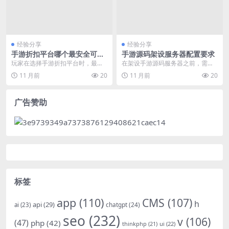
经验分享
经验分享
手游折扣平台哪个最安全可靠
手游源码架设服务器配置要求
充值安全怎么保障
玩家在选择手游折扣平台时，最普
在架设手游源码服务器之前，需要
遍关注的核心问题是充值安全。如
明确服务器配置要求，这是部署前
11 月前
20
11 月前
20
何确保充值过程的安全...
的刚需。以下将从性能...
广告赞助
标签
app
(110)
CMS
(107)
h
api
(29)
chatgpt
(24)
ai
(23)
seo
(232)
v
(106)
(47)
php
(42)
thinkphp
(21)
ui
(22)