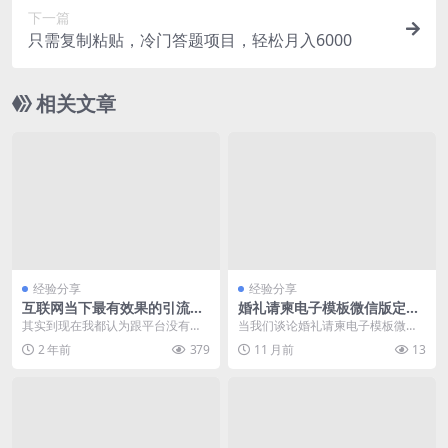
下一篇
只需复制粘贴，冷门答题项目，轻松月入6000
相关文章
经验分享
经验分享
互联网当下最有效果的引流地
婚礼请柬电子模板微信版定制
方
开发与高级功能实现
其实到现在我都认为跟平台没有关
当我们谈论婚礼请柬电子模板微信
系，我觉得只要有人的地方就一定
版时，我们实际上是在探讨如何利
2 年前
379
11 月前
13
有客户，有客户的地方...
用现代技术，特别是微...