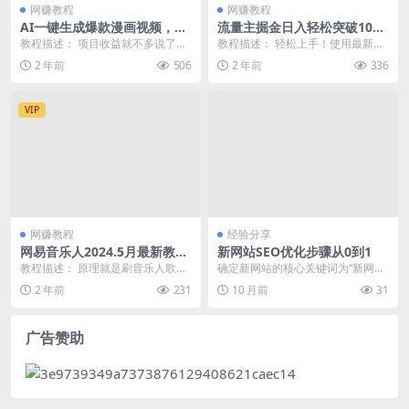
网赚教程
网赚教程
AI一键生成爆款漫画视频，3
流量主掘金日入轻松突破1000
分钟1条双重去重100%过原
+，一键生成，独家玩法大揭
教程描述： 项目收益就不多说了，
教程描述： 轻松上手！使用最新的
创，粘贴复制日入500+
秘，闷声发财 【原创新玩法】
小说推文大家应该知道，马哥之前
AI插件，一人就能管理50个账号，
2 年前
506
2 年前
336
也拆解过，但是漫画...
月入轻松突破6...
VIP
网赚教程
经验分享
网易音乐人2024.5月最新教
新网站SEO优化步骤从0到1
程，简单无脑，收益第二天可
教程描述： 原理就是刷音乐人歌单
确定新网站的核心关键词为“新网站
见
的播放量，我们只需要用大量小号
seo优化步骤从0到1”。选定写作视
2 年前
231
10 月前
31
去给自己音乐人歌单...
角为“性能深...
广告赞助