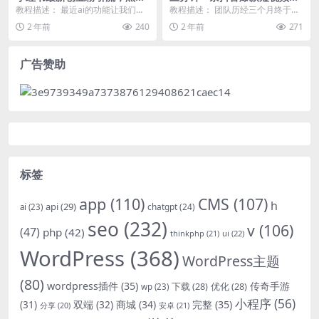
技引爆全网流量裂变，简单操
轻松日引500+创业粉，复制粘
教程描述： 最近ai的功能让我们震
教程描述： 团队历经三个月终于给
作长期吸粉
贴即可，简单好…
撼，我就在想我如何可以结合ai提
兄弟把这个抖音测试出来了过程就
2 年前
240
2 年前
271
高我的做小红书...
不说了全是泪 最近...
广告赞助
标签
app
(110)
CMS
(107)
h
api
(29)
chatgpt
(24)
ai
(23)
seo
(232)
v
(106)
(47)
php
(42)
thinkphp
(21)
ui
(22)
WordPress
(368)
WordPress主题
(80)
wordpress插件
(35)
下载
(28)
优化
(28)
传奇手游
wp
(23)
小程序
(56)
双端
(32)
商城
(34)
完整
(35)
(31)
安卓
(21)
分享
(20)