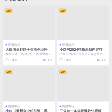
VIP
VIP
网赚教程
网赚教程
大眼闲鱼野路子引流创业粉，
小红书2024拍摄原创内容打造
日引50+单日变现四位数
百万店铺，一年时间靠小红书
教程描述： 内容介绍：闲鱼野路子
小红书2024拍摄原创内容打造百万
带货项目年入20w+
引流创业粉，日引50+单日变现四
店铺，一年时间靠小红书带货项目
2 年前
171
2 年前
430
位数课程含有01...
年入20w+ 课...
VIP
VIP
网赚教程
网赚教程
小红书最新创业粉引流，黑科
三分钟一条抖音爆款短视频，