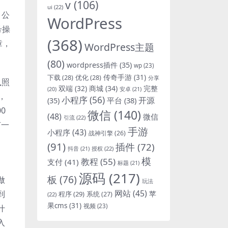
v
(106)
ui
(22)
，公
WordPress
号操
(368)
章，
WordPress主题
(80)
wordpress插件
(35)
wp
(23)
下载
(28)
优化
(28)
传奇手游
(31)
分享
执照
双端
(32)
商城
(34)
完整
安卓
(21)
(20)
，
小程序
(56)
开源
平台
(38)
(35)
0
微信
(140)
(48)
微信
引流
(22)
有一
手游
小程序
(43)
战神引擎
(26)
(91)
插件
(72)
抖音
(21)
授权
(22)
模
教程
(55)
支付
(41)
标题
(21)
源码
(217)
板
(76)
做
玩法
网站
(45)
到
程序
(29)
苹
系统
(27)
(22)
果cms
(31)
视频
(23)
什
入