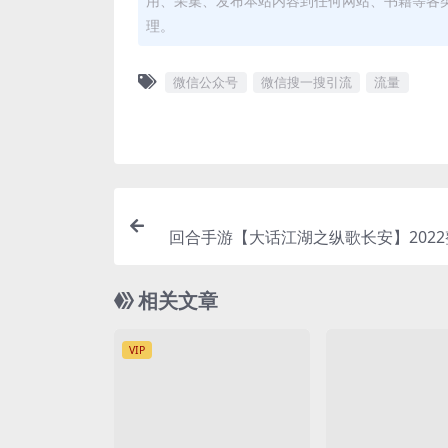
用、采集、发布本站内容到任何网站、书籍等各
理。
微信公众号
微信搜一搜引流
流量
回合手游【大话江湖之纵歌长安】2022
一键即玩服务端+多功能
相关文章
VIP