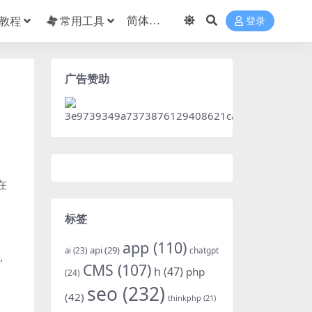
教程
常用工具
登录
广告赞助
在
标签
app
(110)
api
(29)
chatgpt
ai
(23)
，
CMS
(107)
h
(47)
php
(24)
seo
(232)
(42)
thinkphp
(21)