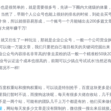
路也是很简单的，就是需要很多号，先讲一下圈内大佬级的体量
号，当然了，早期个人公众号也能上很好的排名的时候，到处去买
十块，所以就很容易形成，一个账号一个月能铺出去200多篇文
有大佬年赚千万!
，就又衍生了一种玩法，那就是企业公众号，一般一个公司营业
也可以做一万篇文章，我们只要把自己项目相关的关键词挖掘出来
公众号内容排名非常高的!拿去卖粉的话一般一个精准粉50块20
企业号认证这个成本也很高的，前期可以少搞点号试试水!当然还
情况不一样!
百度权重站和搜狗权重站，可以说是特别抢手，百度这块更多是
里我们暂时不说，而搜狗这块呢，每天有很多大佬在收站，几千
不是一两个站，可能有的团队几千上万个都是有的，他们买来做
量
，网站每天发多少文章是没有限制的，微信搜一搜出来后就接