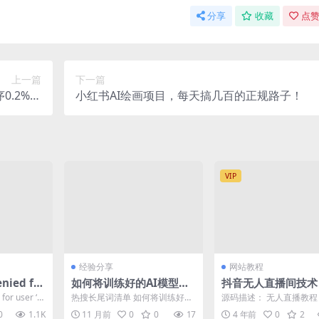
分享
收藏
点赞
上一篇
下一篇
0.2%费
小红书AI绘画项目，每天搞几百的正规路子！
进件系统
VIP
经验分享
网站教程
nied for
如何将训练好的AI模型部
抖音无人直播间技术
calhos
署到生产环境网站源码
平台技术合集
for user ‘r
热搜长尾词清单 如何将训练好的
源码描述： 无人直播教
可用
ai模型部署到生产环境网站源码
直播软件 挂机收益爆满…
0
1.1K
11 月前
0
0
17
4 年前
0
2
如何将训练好的AI...
规，不封号， 简单 容...