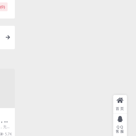
(
0
)
首页
，全
程，无人
QQ
客服
无违
5.7K