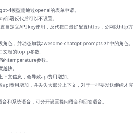
gpt-4模型需通过openai的表单申请。
ddy部署反代后可以不设置。
置自定义API key使用，反代接口最好配置https，公网以http
并动态加载awesome-chatgpt-prompts-zh中的角色
文档的top_p参数。
emperature参数。
度越快。
下文信息，会导致api费用增加。
致api费用增加，并丢失大部分上下文，对于一些要发送继续才
re语音和系统语音，可分开设置提问语音和回答语音。