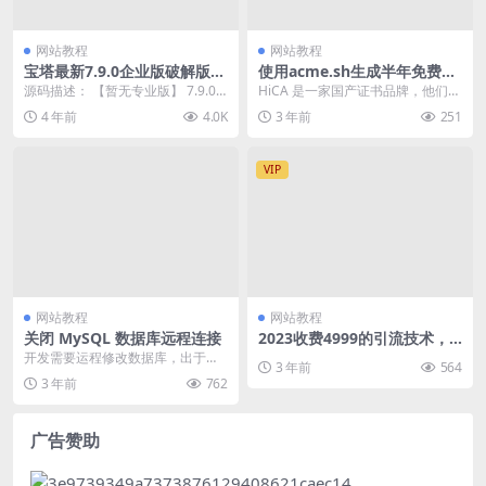
网站教程
网站教程
宝塔最新7.9.0企业版破解版升
使用acme.sh生成半年免费SS
级命令 宝塔面板7.9.0开心版
L证书 支持IP证书
源码描述： 【暂无专业版】 7.9.0
HiCA 是一家国产证书品牌，他们提
开心版更新记录： 系统工具：日志
供acme 公益服务。HiCA 是全球首
4 年前
4.0K
3 年前
251
清理工具增...
家支...
VIP
网站教程
网站教程
关闭 MySQL 数据库远程连接
2023收费4999的引流技术，
大有学堂飘老师
开发需要运程修改数据库，出于安
3 年前
564
全考虑，改完后需要关闭 MySQL
3 年前
762
数据库远程连接...
广告赞助