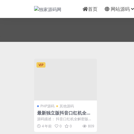
首页
网站源码
VIP
PHP源码
其他源码
最新独立版抖音口红机全解
密全修复版本+对接Z支付
源码描述： 抖音口红机全解密版
+视频教程
本，充值无法跳转的问题已经解
4 年前
0
0
809
决，加密的文件也都已经...