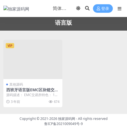
登录
语言版
VIP
其他源码
西班牙语言版EMC区块链交易
S/挖矿/安全透明化交易平台源
源码描述： EMC交易所特色： 1、
码
安全透明化的交易平台，让大家能
3 年前
674
够更加快速的进...
Copyright © 2021-2026
独家源码网
- All rights reserved
鲁ICP备2021009049号-9