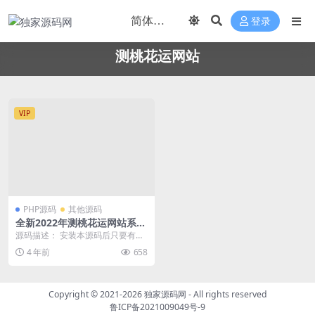
登录
测桃花运网站
VIP
PHP源码
其他源码
全新2022年测桃花运网站系统
源码/完美对接支付结算
源码描述： 安装本源码后只要有人
在线测算，就可以获得收入哦。是
4 年前
658
目前市面上最火的变...
Copyright © 2021-2026
独家源码网
- All rights reserved
鲁ICP备2021009049号-9