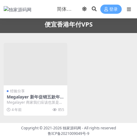
登录
便宜香港年付VPS
经验分享
Megalayer 新年促销五款年付
VPS主机 香港CN2 VPS 2M带
Megalayer 商家我们应该也算是比
宽年付199元
较熟悉的香港服务商。Megalaye
4 年前
855
r ...
Copyright © 2021-2026
独家源码网
- All rights reserved
鲁ICP备2021009049号-9