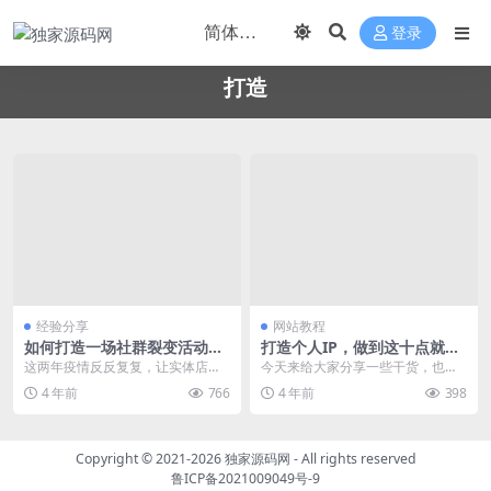
登录
打造
经验分享
网站教程
如何打造一场社群裂变活动，
打造个人IP，做到这十点就OK
3天成交20多万
了
这两年疫情反反复复，让实体店的
今天来给大家分享一些干货，也是
生意是越来越难做下去了，导致很
大家最关心的问题，在这个IP时
4 年前
766
4 年前
398
多企业、实体、工厂纷...
代，品牌要有品牌IP...
Copyright © 2021-2026
独家源码网
- All rights reserved
鲁ICP备2021009049号-9