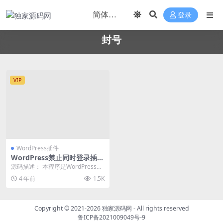
登录
封号
VIP
WordPress插件
WordPress禁止同时登录插件
(账号不同IP登录自动封号的方
源码描述： 本程序是WordPress插
法)
件，插件的功能是防止会员账号共
4 年前
1.5K
享，特别是...
Copyright © 2021-2026
独家源码网
- All rights reserved
鲁ICP备2021009049号-9