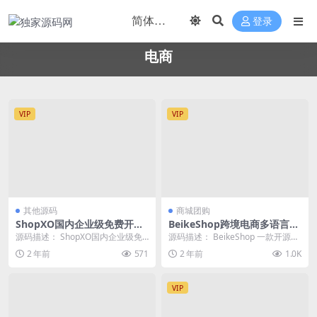
登录
电商
VIP
VIP
其他源码
商城团购
ShopXO国内企业级免费开源
BeikeShop跨境电商多语言独
电商系统v6.2+uniapp前端
立站系统V1.5.5 免授权全开源
源码描述： ShopXO国内企业级免
源码描述： BeikeShop 一款开源好
（无授权可商用企业级电商系
版
费开源电商系统包含丰富的营销活
用的跨境电商系统，BeikeShop ...
2 年前
571
2 年前
1.0K
统解决方案）
动，灵活的功能...
VIP