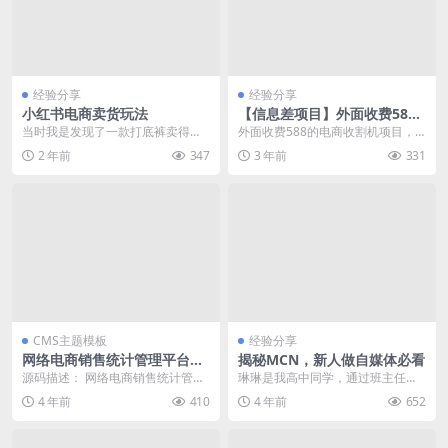
经验分享
经验分享
小红书电商卖货玩法
【信息差项目】外面收费588
的电商拉新收割机项目【全套
当时我是发现了一款打底裤卖得非
外面收费588的电商收割机项目，
教程+一对一教学指导】
常火，有个账号半个月就卖了几十
给大家盘过来了 微信扫码获取推广
2 年前
347
3 年前
331
万，并且还发现模仿她...
后台 ...
CMS主题模板
经验分享
网络电商销售统计管理平台ui
揭秘MCN，新人做自媒体必看
框架分析模板
源码描述： 网络电商销售统计管理
琳琳是我高中同学，通过班主任知
平台ui框架分析模板 源码截图：
道我在做自媒体，前天加上微信，
4 年前
410
4 年前
652
咨询了我一些问题。她...