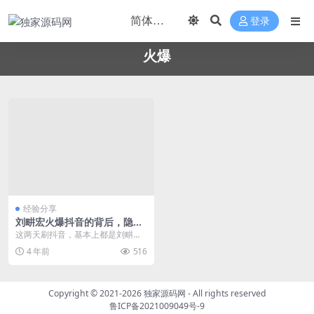
登录
火爆
经验分享
刘畊宏火爆抖音的背后，隐藏
着抖音快速涨粉的秘密
这两天刷抖音，基本上都是刘畊宏
的健身操视频，搞的你不想看，也
4 年前
516
得看。在这种情况下，...
Copyright © 2021-2026
独家源码网
- All rights reserved
鲁ICP备2021009049号-9