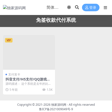
登录
免签收款代付系统
VIP
支付发卡
抖音支付/H5支付/QQ游戏扫
码/PDD支付通道/聚合支付系
源码描述： 这个系统是去年的比较
统/免签收款代付系统
火的游戏点劵系统，当时卖的挺贵
5 年前
1.5K
的，放在现在这个东...
Copyright © 2021-2026
独家源码网
- All rights reserved
鲁ICP备2021009049号-9