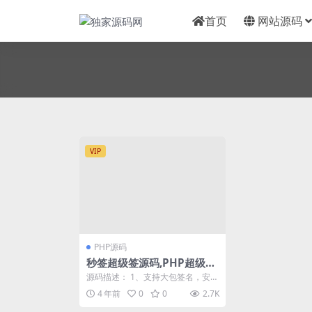
首页
网站源码
VIP
PHP源码
秒签超级签源码,PHP超级签
名源码,苹果iOS超级签名系
源码描述： 1、支持大包签名，安装
统,VPN守护,内测分发或公私
界面不卡顿，动态监控签名进度 2、
4 年前
0
0
2.7K
支持安装码付...
有池