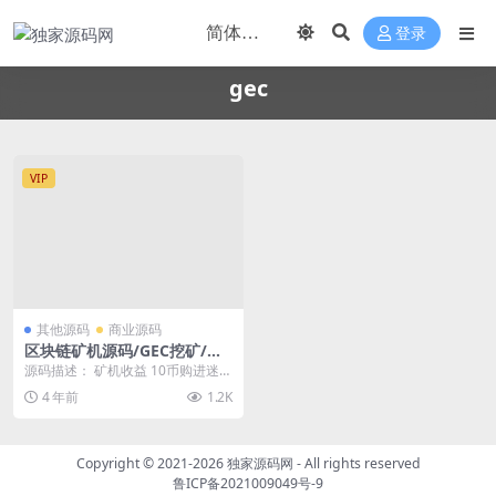
登录
gec
VIP
其他源码
商业源码
区块链矿机源码/GEC挖矿/矿
场/矿池源码/虚拟币/算力矿机
源码描述： 矿机收益 10币购进迷你
系统交易大厅
云矿机：0.167币/天，180天，每人
4 年前
1.2K
限购...
Copyright © 2021-2026
独家源码网
- All rights reserved
鲁ICP备2021009049号-9