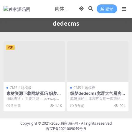
登录
dedecms
VIP
CMS主题模板
CMS主题模板
素材资源下载网站源码 织梦d
织梦dedecms宽屏大气厨房装
edecms模板 带手机版
修设计公司网站源码 自适应手
源码描述： 主要功能： pc+wap手
源码描述： 本程序采用一库两站简
机版
机版 多级联动 选择分类 商城类型
洁方便管理后台，一个后台管理两
5 年前
1.1K
5 年前
904
展示模板...
网站，电脑版+手机...
Copyright © 2021-2026
独家源码网
- All rights reserved
鲁ICP备2021009049号-9