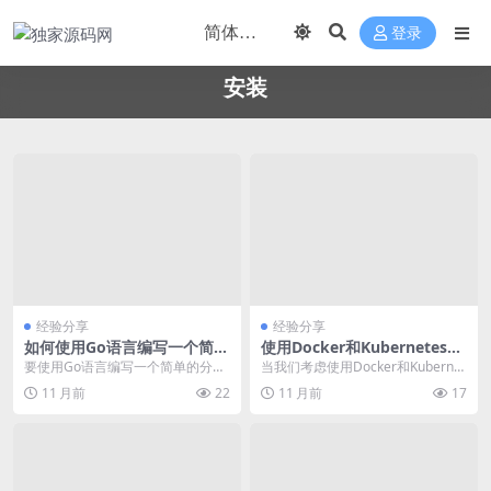
登录
安装
经验分享
经验分享
如何使用Go语言编写一个简单
使用Docker和Kubernetes容
的分布式系统？
器化部署机器学习模型并解决
要使用Go语言编写一个简单的分布
当我们考虑使用Docker和Kubernet
常见故障
式系统，首先需要理解分布式系统
es容器化部署机器学习模型时，必
11 月前
22
11 月前
17
的基本概念，如节点...
须面...