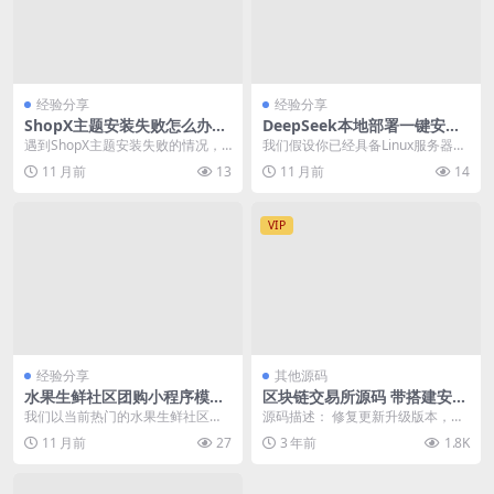
经验分享
经验分享
ShopX主题安装失败怎么办解
DeepSeek本地部署一键安装
决方法
教程及常见问题解决
遇到ShopX主题安装失败的情况，
我们假设你已经具备Linux服务器的
通常是由于文件权限、服务器配置
基本操作能力，并且服务器环境满
11 月前
13
11 月前
14
或依赖库问题导致...
足DeepSe...
VIP
经验分享
其他源码
水果生鲜社区团购小程序模板
区块链交易所源码 带搭建安装
开发与部署全流程详解
教程
我们以当前热门的水果生鲜社区团
源码描述： 修复更新升级版本，会
购小程序模板为例，深入探讨其开
员投稿互换的 ，没有搭建 忘记截图
11 月前
27
3 年前
1.8K
发与部署的全流程。本...
了 ，看过演示...