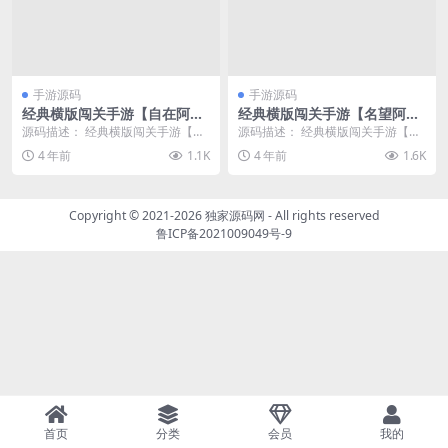
手游源码
手游源码
经典横版闯关手游【自在阿拉
经典横版闯关手游【名望阿拉
德】2023整理Linux手工端
德70级解锁版】最新整理Linu
源码描述： 经典横版闯关手游【自
源码描述： 经典横版闯关手游【名
+运营后台+安卓苹果双端+教
x手工服务端+运营后台+安卓
在阿拉德】2023整理Linux本地学
望阿拉德70级解锁版】最新整理Lin
4 年前
1.1K
4 年前
1.6K
程
苹果双端+教程
习手工端+...
ux手工服务...
Copyright © 2021-2026
独家源码网
- All rights reserved
鲁ICP备2021009049号-9
首页
分类
会员
我的