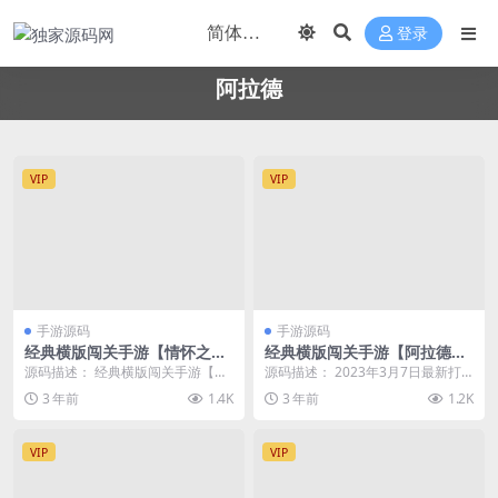
登录
阿拉德
VIP
VIP
手游源码
手游源码
经典横版闯关手游【情怀之诸
经典横版闯关手游【阿拉德之
神·降临阿拉德】2023整理单
怒二觉三觉版本】打包Linux
源码描述： 经典横版闯关手游【情
源码描述： 2023年3月7日最新打
机一键即玩镜像端+Linux本地
手工端+完整表格+运营后台
怀之诸神·降临阿拉德】2023整理单
包liunx服务端源码视频架设教程-完
3 年前
1.4K
3 年前
1.2K
学习手工端+懒人助手+运营后
+安卓苹果双端
机一键即玩镜...
善运营...
台+教程
VIP
VIP