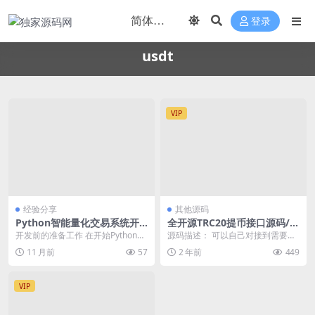
登录
usdt
VIP
经验分享
其他源码
Python智能量化交易系统开
全开源TRC20提币接口源码/U
发入门：从环境搭建到策略回
SDT提币转账接口源码
开发前的准备工作 在开始Python智
源码描述： 可以自己对接到需要的
测实战
能量化交易系统的开发之前，需要
平台里，简单方便。 只能学习研
11 月前
57
2 年前
449
确保具备以下...
究！可以二开 源码...
VIP