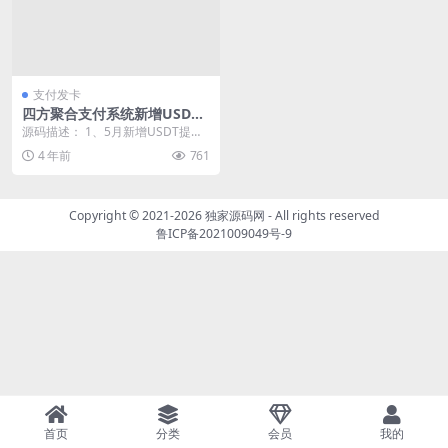
支付发卡
四方聚合支付系统新增USDT
提现全新UI2022年5月最新更
源码描述： 1、5月新增USDT提现
新安全升级修复XSS漏洞补单
功能 2、订单提交地址修改，非市
4 年前
761
漏洞
面通用的pa...
Copyright © 2021-2026
独家源码网
- All rights reserved
鲁ICP备2021009049号-9
首页
分类
会员
我的