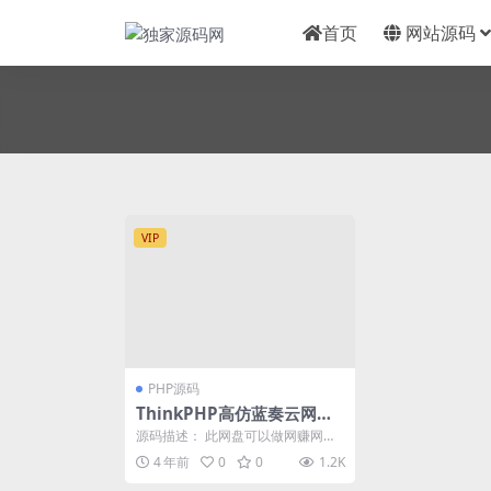
首页
网站源码
VIP
PHP源码
ThinkPHP高仿蓝奏云网盘
对接易支付系统程序
源码描述： 此网盘可以做网赚网
盘，有VIP功能支持对接易支付，后
4 年前
0
0
1.2K
台自行配置 搭建...