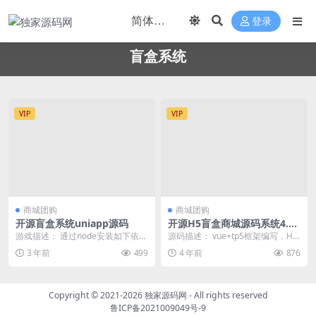
登录
盲盒系统
VIP
VIP
商城团购
商城团购
开源盲盒系统uniapp源码
开源H5盲盒商城源码系统4.0|
vue+TP5php框架开发开源网
游戏描述： 通过node安装如下依
源码描述： vue+tp5框架编写，H5
站+安装教程
赖，即可查看效果： npm install
网页，前后端分离，开源无加密无
3 年前
499
4 年前
876
u...
授权，可以...
Copyright © 2021-2026
独家源码网
- All rights reserved
鲁ICP备2021009049号-9