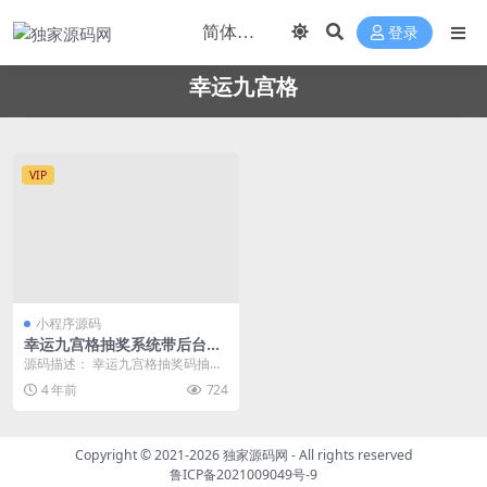
登录
幸运九宫格
VIP
小程序源码
幸运九宫格抽奖系统带后台源
码
源码描述： 幸运九宫格抽奖码抽奖
系统，适合营销，门店活动，公司
4 年前
724
活动，微信抽奖，公...
Copyright © 2021-2026
独家源码网
- All rights reserved
鲁ICP备2021009049号-9