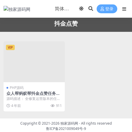
登录
抖金点赞
VIP
PHP源码
众人帮蚂蚁帮抖金点赞任务平
台Z支付版修复版源码
源码描述： 全修复运营版本的任务
平台，支持垂直领域细分，定向导
4 年前
911
流，带有排行榜功能...
Copyright © 2021-2026
独家源码网
- All rights reserved
鲁ICP备2021009049号-9