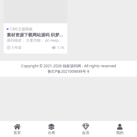
CMS主题模板
素材资源下载网站源码 织梦d
edecms模板 带手机版
源码描述： 主要功能： pc+wap手
机版 多级联动 选择分类 商城类型
5 年前
1.1K
展示模板...
Copyright © 2021-2026
独家源码网
- All rights reserved
鲁ICP备2021009049号-9
首页
分类
会员
我的