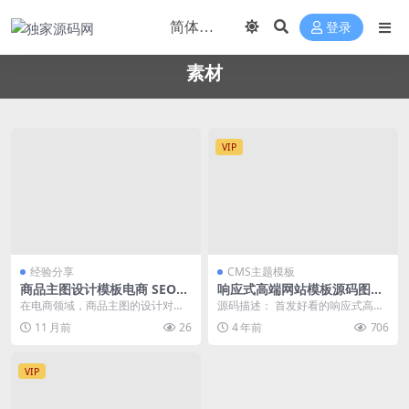
登录
素材
VIP
经验分享
CMS主题模板
商品主图设计模板电商 SEO优
响应式高端网站模板源码图库
化实践
素材资源下载平台源码
在电商领域，商品主图的设计对于
源码描述： 首发好看的响应式高端
提升点击率和转化率至关重要。一
网站模板源码图库素材 资源下载平
11 月前
26
4 年前
706
个吸引人的主图能够有...
台源码（可运营）...
VIP