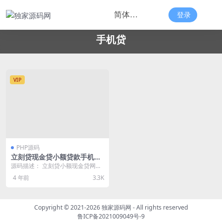
登录
手机贷
VIP
PHP源码
立刻贷现金贷小额贷款手机贷
款源码/网络贷款平台系统源
源码描述： 立刻贷小额现金贷网络
码/可打包成APP
贷款系统源码 立刻贷现金贷小额贷
4 年前
3.3K
款手机贷款源码 ...
Copyright © 2021-2026
独家源码网
- All rights reserved
鲁ICP备2021009049号-9