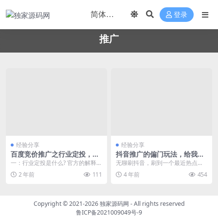
登录
推广
经验分享
经验分享
百度竞价推广之行业定投，说
抖音推广的偏门玩法，给我们
些你关心的
的启示
一：行业定投是什么? 官方的解释是
无聊刷抖音，刷到一个最近热点的
这样的。网址定向：基于行业线索
视频，随手打开评论看看，看到一
2 年前
111
4 年前
454
实时快照结果，精...
个比较亮眼的评价。 ...
Copyright © 2021-2026
独家源码网
- All rights reserved
鲁ICP备2021009049号-9