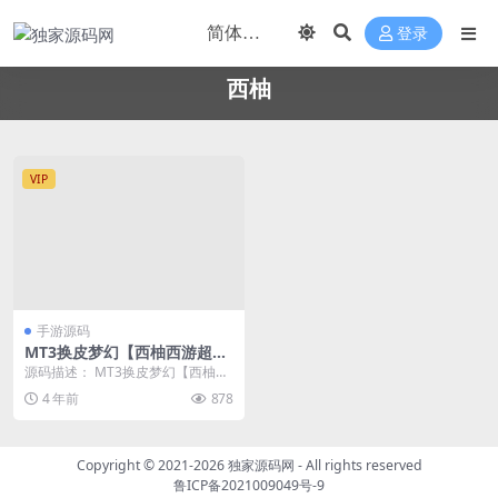
登录
西柚
VIP
手游源码
MT3换皮梦幻【西柚西游超变
版】最新整理单机一键即玩镜
源码描述： MT3换皮梦幻【西柚西
像服务端+Linux手工服务端
游超变版】最新整理单机一键即玩
4 年前
878
+安卓苹果双端+GM后台+详细
镜像服务端+Li...
搭建教程
Copyright © 2021-2026
独家源码网
- All rights reserved
鲁ICP备2021009049号-9