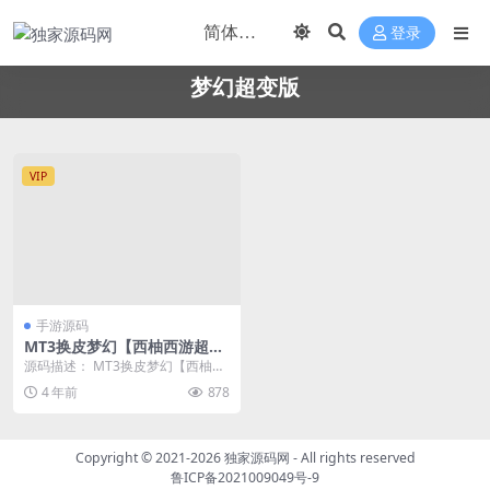
登录
梦幻超变版
VIP
手游源码
MT3换皮梦幻【西柚西游超变
版】最新整理单机一键即玩镜
源码描述： MT3换皮梦幻【西柚西
像服务端+Linux手工服务端
游超变版】最新整理单机一键即玩
4 年前
878
+安卓苹果双端+GM后台+详细
镜像服务端+Li...
搭建教程
Copyright © 2021-2026
独家源码网
- All rights reserved
鲁ICP备2021009049号-9