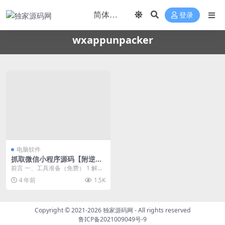
登录
wxappunpacker
电脑软件
抓取微信小程序源码【附逆向
工具wxappUnpacker使用方
前言 一、工具准备（免费） 1 解密
法】
工具 2 逆向工具 二、解密小程序 1.
4 年前
1.5K
确认...
Copyright © 2021-2026
独家源码网
- All rights reserved
鲁ICP备2021009049号-9