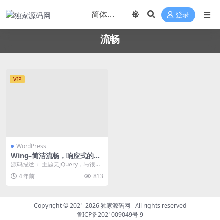
登录
流畅
VIP
WordPress
Wing–简洁流畅，响应式的W
ordPress主题
源码描述： 主题无jQuery，与很多
插件可能有各种各样地兼容问题，
4 年前
813
如遇到兼容性...
Copyright © 2021-2026
独家源码网
- All rights reserved
鲁ICP备2021009049号-9