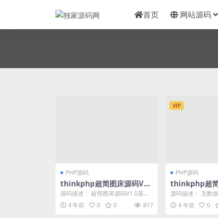
首页
网站源码
VIP
PHP源码
PHP源码
thinkphp超简图床源码V1.
thinkphp超
0
0
源码描述： 超简图床源码V1.0基于T
源码描述： 无数
hinPhP5.1开发，实现的一套Api图...
置，一键搭建 第
4 年前
0
0
817
4 年前
0
占用服务器空间 ...