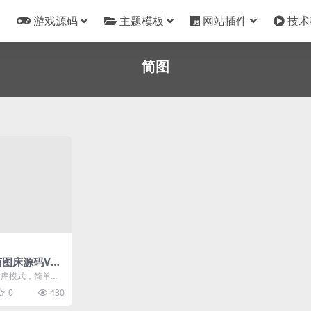
游戏源码
主题模板
网站插件
技术
简图
简图床源码V1.
据库模式，简单配
三方接口接入，不
0
430