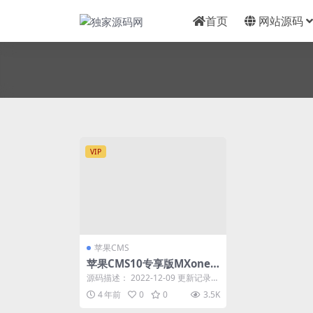
首页
网站源码
VIP
苹果CMS
苹果CMS10专享版MXoneV
10.9改版-短视大气海报样
源码描述： 2022-12-09 更新记录
式-独家更新
新增-全站 CDN 加速公共库，提高...
4 年前
0
0
3.5K