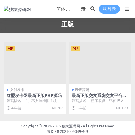
登录
正版
VIP
VIP
支付发卡
PHP源码
红盟发卡网最新正版PHP源码
最新正版交友系统交友平台源
码/支持H5/小程序/可封装
源码描述： 1、不支持虚拟主机，
源码描述： 程序很轻，只有15M
需服务器或宝塔主机 2、php>=7.
多，看起来应该不是什么正经交友
4 年前
702
5 年前
1.2K
2，...
了，钓凯子专用吧·...
Copyright © 2021-2026
独家源码网
- All rights reserved
鲁ICP备2021009049号-9