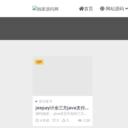
首页
网站源码
VIP
支付发卡
jeepay计全三方java支付系
统/前后端完整源码/支持分
源码描述： java语言开发的三方支
账模式/带完整教程
付系统，内带activemq消息中间
4 年前
0
0
2.0K
件，支持...