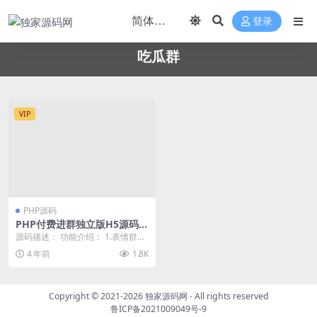
登录
吃瓜群
VIP
PHP源码
PHP付费进群独立版H5源码九
块九加群易支付接口吃瓜群系
源码描述： 功能介绍： 1.表情群系
统免公众号版
统源码，付费进群系统 2.支持创建
4 年前
1.8K
各种付费群...
Copyright © 2021-2026
独家源码网
- All rights reserved
鲁ICP备2021009049号-9