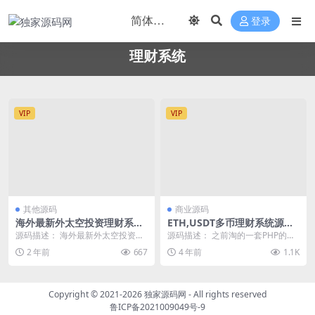
登录
理财系统
VIP
VIP
其他源码
商业源码
海外最新外太空投资理财系统
ETH,USDT多币理财系统源码
源码
基于TPSHOP商城框架二开
源码描述： 海外最新外太空投资理
源码描述： 之前淘的一套PHP的理
财系统源码 搭建教程 作为源码研
财源码，实测了下完美流畅，代码
2 年前
667
4 年前
1.1K
究，如果运营所以...
工整无错，UI简...
Copyright © 2021-2026
独家源码网
- All rights reserved
鲁ICP备2021009049号-9