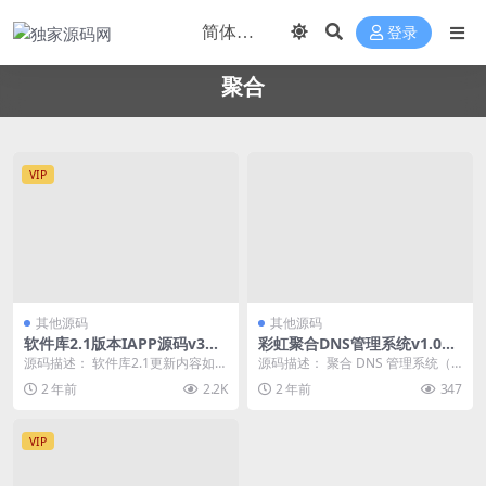
登录
聚合
VIP
其他源码
其他源码
软件库2.1版本IAPP源码v3
彩虹聚合DNS管理系统v1.0全
+配置教程
新发布
源码描述： 软件库2.1更新内容如
源码描述： 聚合 DNS 管理系统（h
下： 1、数据密钥配置方式上线，
ttps://github.com/net...
2 年前
2.2K
2 年前
347
此版本后无需其...
VIP