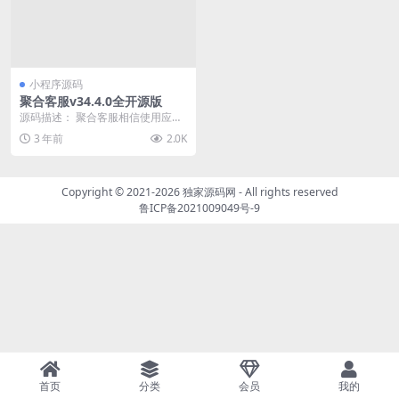
小程序源码
聚合客服v34.4.0全开源版
源码描述： 聚合客服相信使用应用
系统都使用，原来叫万能客服，这
3 年前
2.0K
系统非常适用，可对...
Copyright © 2021-2026
独家源码网
- All rights reserved
鲁ICP备2021009049号-9
首页
分类
会员
我的