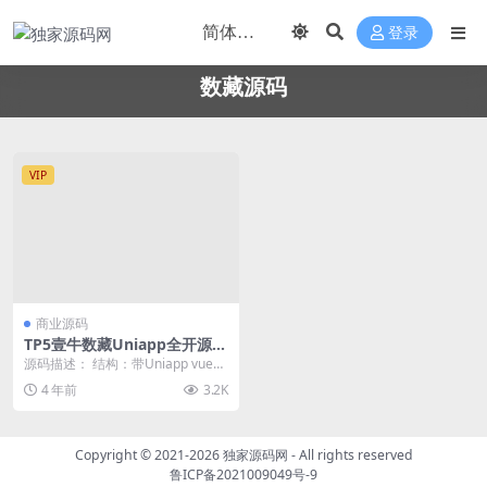
登录
数藏源码
VIP
商业源码
TP5壹牛数藏Uniapp全开源N
FT数字艺术数字藏品数藏源码
源码描述： 结构：带Uniapp vue全
开源 TP5框架 环境：linux 宝...
4 年前
3.2K
Copyright © 2021-2026
独家源码网
- All rights reserved
鲁ICP备2021009049号-9