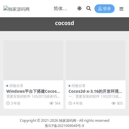
登录
cocosd
经验分享
经验分享
Windows平台下搭建Cocos2
Cocos2d-x-3.16的开发环境搭
d-x开发环境
建
需要安装的软件 1.VS2013或者VS2
一、需要安装的软件 1.VS2013或者
015 2.Cocos：cocos2d...
VS2015 2.Cocos：cocos...
3 年前
564
4 年前
605
Copyright © 2021-2026
独家源码网
- All rights reserved
鲁ICP备2021009049号-9