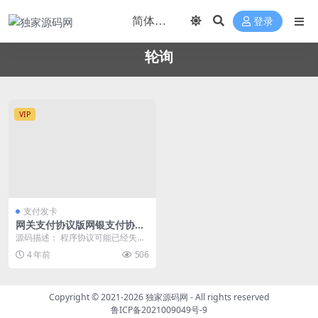
登录
轮询
VIP
支付发卡
网关支付协议版网银支付协议
轮询支付
源码描述： 程序协议可能已经失效
了，本站没有测试，测试的话 需要
4 年前
506
先对接隧道代理，...
Copyright © 2021-2026
独家源码网
- All rights reserved
鲁ICP备2021009049号-9