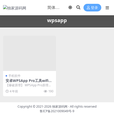
登录
wpsapp
手机软件
安卓WPSApp Pro工具wifi密
码爆破1.6.20清爽版
【爆破原理】 WPSApp Pro原理是
爆破路由器中预定义的8位 pin 号码
4 年前
190
连...
Copyright © 2021-2026
独家源码网
- All rights reserved
鲁ICP备2021009049号-9