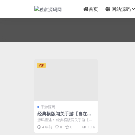
首页
网站源码
VIP
手游源码
经典横版闯关手游【自在阿
拉德】2023整理Linux手工
源码描述： 经典横版闯关手游【自
端+运营后台+安卓苹果双端
在阿拉德】2023整理Linux本地学习
4 年前
0
0
1.1K
手工端+...
+教程